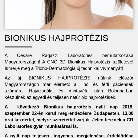
BIONIKUS HAJPROTÉZIS
A Cesare Ragazzi Laboratories bemutatkozása
Magyarországon! A CNC 3D Bionikus Hajprotézis születése!
Ismerje meg a Tricho-Dermatológia új technikai vívmányát!
Az új BIONIKUS HAJPROTÉZIS nálunk először
Magyarországon már elérhető a női és férfi páciensek
számára. Hajvizsgálat és mintavétel után Bologna-ban
készülnek az egyedi és teljesen natúr bio hajprotézisek.
A következő Bionikus hajprotézis nyílt nap 2018.
szeptember 22-én kerül megrendezésre Budapesten, 13,00
órai kezdettel, melyre szeretettel várjuk. Jelen lesznek a CR
Laboratories gyár munkatársai is.
A nyílt nap teljesen ingyenes, megjelenése, érdeklődése