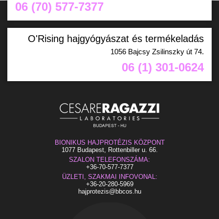
1077 Budapest, Rottenbiller u. 66.
06 (70) 577-7377
O'Rising hajgyógyászat és termékeladás
1056 Bajcsy Zsilinszky út 74.
06 (1) 301-0624
BIONIKUS HAJPROTÉZIS KÖZPONT
1077 Budapest, Rottenbiller u. 66.
SZALON TELEFONSZÁMA:
+36-70-577-7377
ÜZLETI, SZAKMAI INFOVONAL:
+36-20-280-5969
hajprotezis@bbcos.hu