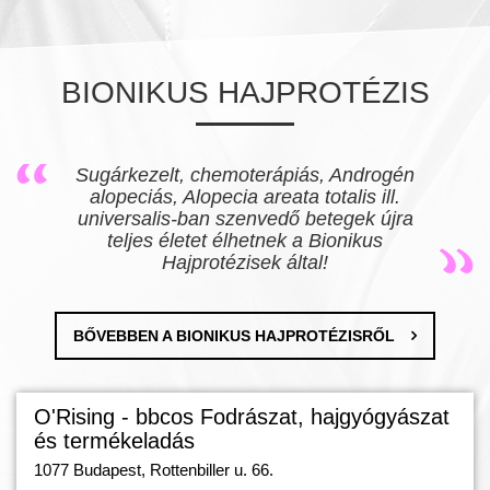
BIONIKUS HAJPROTÉZIS
...azt gondolom amit Ti csináltok
példamutató, hiszen sok embernek
adjátok vissza az önbizalmat,
életkedvet, ismét egész embernek
érezzék magukat! Mint tudjuk sok
betegség oka lelki eredetű véleményem
szerint egy orvossal felértek!
Fejleszétek a tudásotokat, adjátok át
minél több embernek.
BŐVEBBEN A BIONIKUS HAJPROTÉZISRŐL
O'Rising - bbcos Fodrászat, hajgyógyászat
és termékeladás