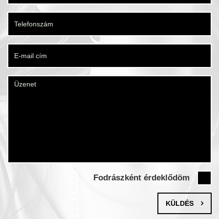
Fodrászként érdeklődöm
KÜLDÉS