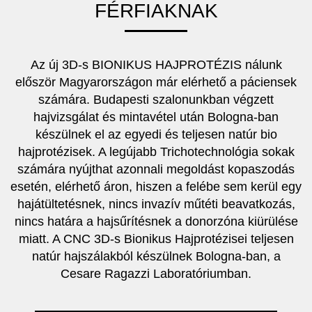
FÉRFIAKNAK
Az új 3D-s BIONIKUS HAJPROTÉZIS nálunk
először Magyarországon már elérhető a páciensek
számára. Budapesti szalonunkban végzett
hajvizsgálat és mintavétel után Bologna-ban
készülnek el az egyedi és teljesen natúr bio
hajprotézisek. A legújabb Trichotechnológia sokak
számára nyújthat azonnali megoldást kopaszodás
esetén, elérhető áron, hiszen a felébe sem kerül egy
hajátültetésnek, nincs invazív műtéti beavatkozás,
nincs határa a hajsűrítésnek a donorzóna kiürülése
miatt. A CNC 3D-s Bionikus Hajprotézisei teljesen
natúr hajszálakból készülnek Bologna-ban, a
Cesare Ragazzi Laboratóriumban.