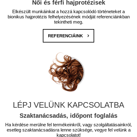
Női és férfi hajprotézisek
Elkészült munkáinkat a hozzá kapcsolódó történeteket a
bionikus hajprotézis felhelyezésének módját referenciáinkban
tekintheti meg.
REFERENCIÁINK
LÉPJ VELÜNK KAPCSOLATBA
Szaktanácsadás, időpont foglalás
Ha kérdése merülne fel termékeinkről, vagy szolgáltatásainkról,
esetleg szaktanácsadásra lenne szüksége, vegye fel velünk a
kapcsolatot!